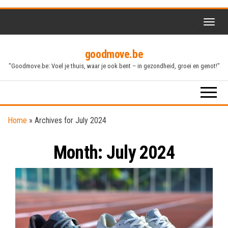
Skip
to
the
goodmove.be
content
"Goodmove.be: Voel je thuis, waar je ook bent – in gezondheid, groei en genot!"
Home
»
Archives for July 2024
Month:
July 2024