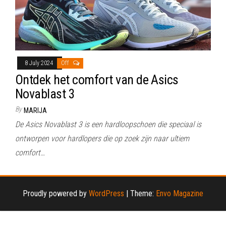
8 July 2024
Off
Ontdek het comfort van de Asics
Novablast 3
By
MARIJA
De Asics Novablast 3 is een hardloopschoen die speciaal is
ontworpen voor hardlopers die op zoek zijn naar ultiem
comfort…
Proudly powered by
WordPress
|
Theme:
Envo Magazine