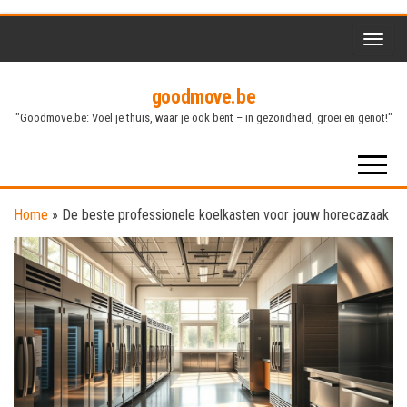
Skip
to
the
goodmove.be
content
"Goodmove.be: Voel je thuis, waar je ook bent – in gezondheid, groei en genot!"
Home
»
De beste professionele koelkasten voor jouw horecazaak