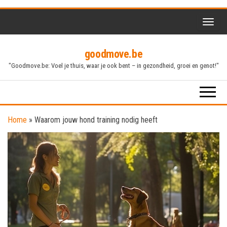
Skip
to
the
goodmove.be
content
"Goodmove.be: Voel je thuis, waar je ook bent – in gezondheid, groei en genot!"
Home
»
Waarom jouw hond training nodig heeft