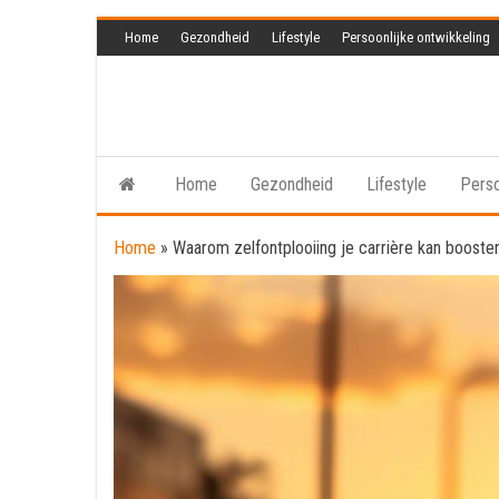
Skip
Home
Gezondheid
Lifestyle
Persoonlijke ontwikkeling
to
the
content
Home
Gezondheid
Lifestyle
Perso
Home
»
Waarom zelfontplooiing je carrière kan booste