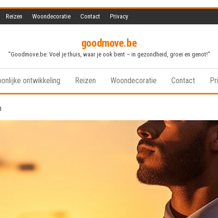
Reizen
Woondecoratie
Contact
Privacy
goodmove.be
"Goodmove.be: Voel je thuis, waar je ook bent – in gezondheid, groei en genot!"
onlijke ontwikkeling
Reizen
Woondecoratie
Contact
Pr
n