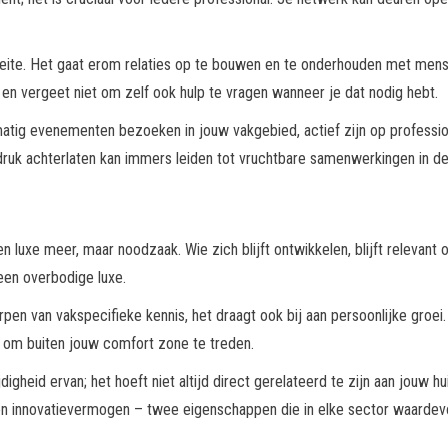
eite. Het gaat erom relaties op te bouwen en te onderhouden met men
 en vergeet niet om zelf ook hulp te vragen wanneer je dat nodig hebt.
atig evenementen bezoeken in jouw vakgebied, actief zijn op professione
ndruk achterlaten kan immers leiden tot vruchtbare samenwerkingen in d
en luxe meer, maar noodzaak. Wie zich blijft ontwikkelen, blijft relevant
een overbodige luxe.
rpen van vakspecifieke kennis, het draagt ook bij aan persoonlijke groei
 om buiten jouw comfort zone te treden.
jdigheid ervan; het hoeft niet altijd direct gerelateerd te zijn aan jouw
 en innovatievermogen – twee eigenschappen die in elke sector waardevol