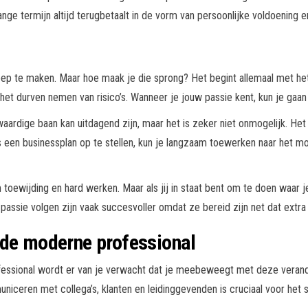
lange termijn altijd terugbetaalt in de vorm van persoonlijke voldoening 
 te maken. Maar hoe maak je die sprong? Het begint allemaal met het 
n het durven nemen van risico’s. Wanneer je jouw passie kent, kun je gaan
ardige baan kan uitdagend zijn, maar het is zeker niet onmogelijk. Het
 een businessplan op te stellen, kun je langzaam toewerken naar het 
m toewijding en hard werken. Maar als jij in staat bent om te doen waar je
 passie volgen zijn vaak succesvoller omdat ze bereid zijn net dat extra
 de moderne professional
fessional wordt er van je verwacht dat je meebeweegt met deze verand
niceren met collega’s, klanten en leidinggevenden is cruciaal voor het sl