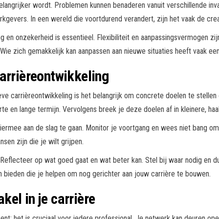
elangrijker wordt. Problemen kunnen benaderen vanuit verschillende inv
evers. In een wereld die voortdurend verandert, zijn het vaak de crea
en onzekerheid is essentieel. Flexibiliteit en aanpassingsvermogen zi
ie zich gemakkelijk kan aanpassen aan nieuwe situaties heeft vaak een
arrièreontwikkeling
ve carrièreontwikkeling is het belangrijk om concrete doelen te stellen 
rte en lange termijn. Vervolgens breek je deze doelen af in kleinere, ha
hiermee aan de slag te gaan. Monitor je voortgang en wees niet bang om
sen zijn die je wilt grijpen.
 Reflecteer op wat goed gaat en wat beter kan. Stel bij waar nodig en du
n bieden die je helpen om nog gerichter aan jouw carrière te bouwen.
el in je carrière
ent; het is cruciaal voor iedere professional. Je netwerk kan deuren op