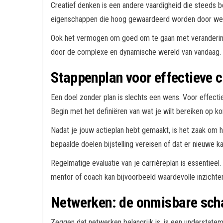
Creatief denken is een andere vaardigheid die steeds b
eigenschappen die hoog gewaardeerd worden door werkg
Ook het vermogen om goed om te gaan met verandering 
door de complexe en dynamische wereld van vandaag. W
Stappenplan voor effectieve c
Een doel zonder plan is slechts een wens. Voor effectie
Begin met het definiëren van wat je wilt bereiken op ko
Nadat je jouw actieplan hebt gemaakt, is het zaak om 
bepaalde doelen bijstelling vereisen of dat er nieuwe kan
Regelmatige evaluatie van je carrièreplan is essentieel.
mentor of coach kan bijvoorbeeld waardevolle inzichte
Netwerken: de onmisbare schak
Zeggen dat netwerken belangrijk is, is een understatem