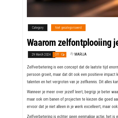
Category
Niet gecategoriseerd
Waarom zelfontplooiing j
By
MARIJA
29 March 2024
Off
Zelfverbetering is een concept dat de laatste tijd enorm 
persoon groeit, maar dat dit ook een positieve impact 
talenten en het vergroten van je zelfkennis. Dit alles k
Wanneer je meer over jezelf leert, begrijp je beter waa
maar ook om banen of projecten te kiezen die goed aans
ervoor dat je niet alleen in je werk excelleert, maar ook
Zelfverbetering is echter geen eenmalige actie; het is