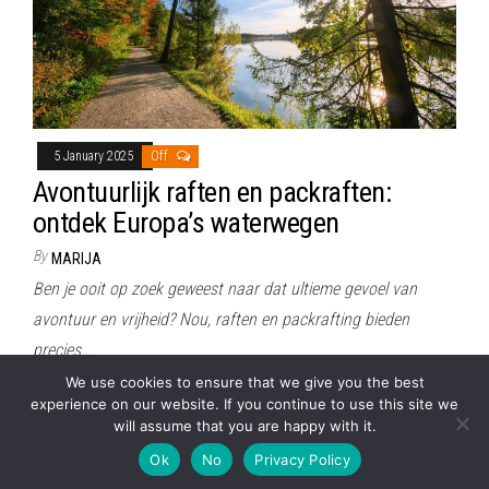
5 January 2025
Off
Avontuurlijk raften en packraften:
ontdek Europa’s waterwegen
By
MARIJA
Ben je ooit op zoek geweest naar dat ultieme gevoel van
avontuur en vrijheid? Nou, raften en packrafting bieden
precies…
We use cookies to ensure that we give you the best
experience on our website. If you continue to use this site we
will assume that you are happy with it.
Proudly powered by
WordPress
|
Theme:
Envo Magazine
Ok
No
Privacy Policy