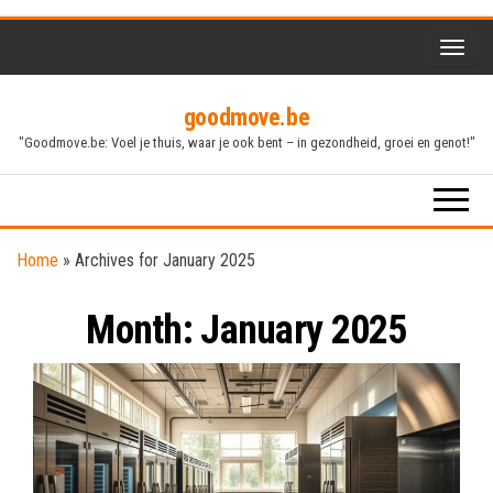
Skip
to
the
goodmove.be
content
"Goodmove.be: Voel je thuis, waar je ook bent – in gezondheid, groei en genot!"
Home
»
Archives for January 2025
Month:
January 2025