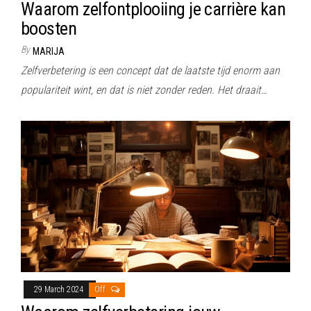
Waarom zelfontplooiing je carrière kan
boosten
By
MARIJA
Zelfverbetering is een concept dat de laatste tijd enorm aan
populariteit wint, en dat is niet zonder reden. Het draait…
29 March 2024
Off