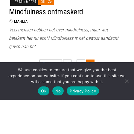
27 March 2024
Off
Mindfulness ontmaskerd
By
MARIJA
Veel mensen hebben het over mindfulness, maar wat
betekent het nu echt? Mindfulness is het bewust aandacht
geven aan het…
Posts
Previous
1
…
6
7
We use cookies to ensure that we give you the best
pagination
experience on our website. If you continue to use this site we
will assume that you are happy with it.
Proudly powered by
WordPress
|
Theme:
Envo Magazine
Ok
No
Privacy Policy