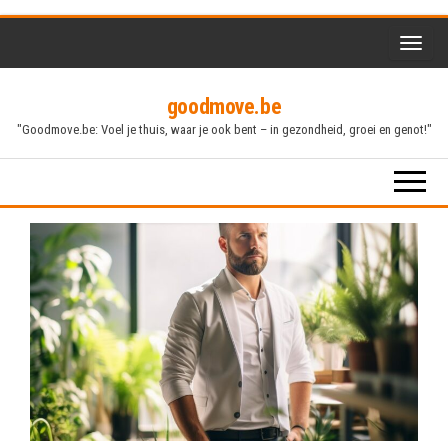
Skip
to
the
goodmove.be
content
"Goodmove.be: Voel je thuis, waar je ook bent – in gezondheid, groei en genot!"