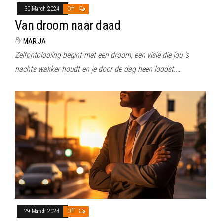
30 March 2024
Off
Van droom naar daad
By
MARIJA
Zelfontplooiing begint met een droom, een visie die jou ‘s
nachts wakker houdt en je door de dag heen loodst.…
29 March 2024
Off